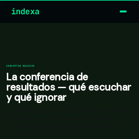
\n
indexa
CONCEPTOS BÁSICOS
La conferencia de
resultados — qué escuchar
y qué ignorar
En una earnings call, el CEO explica los resultados y
los analistas hacen preguntas. Qué señales
escuchar, qué ignorar, y cómo acceder a estas
conferencias desde Costa Rica.