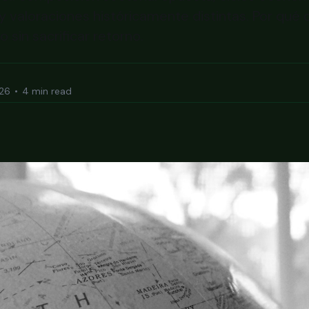
 y valoraciones históricamente distintas. Por qué
o sin sacrificar retorno.
026
•
4 min read