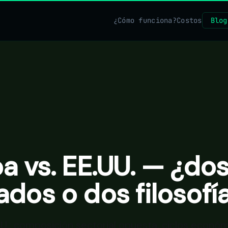
¿Cómo funciona?
Costos
Blog
a vs. EE.UU. — ¿do
dos o dos filosofí
UU.: composición sectorial opuesta, ciclos econó