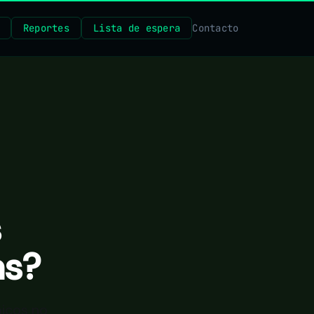
Reportes
Lista de espera
Contacto
s
as?
micos no