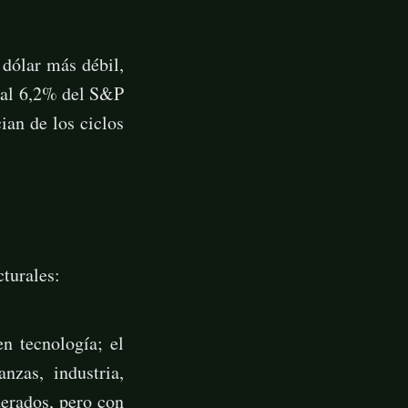
 dólar más débil,
 al 6,2% del S&P
ian de los ciclos
cturales:
 tecnología; el
zas, industria,
erados, pero con