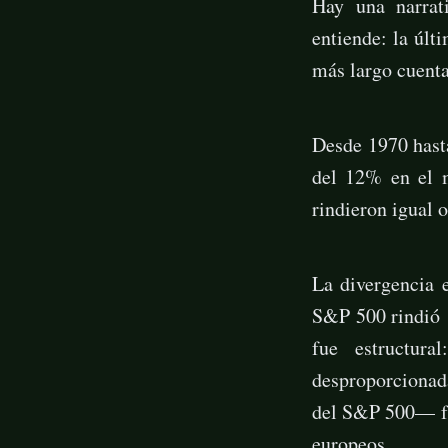
Hay una narrat
entiende: la últ
más largo cuent
Desde 1970 hast
del 12% en el 
rindieron igual 
La divergencia 
S&P 500 rindió 
fue estructura
desproporcionad
del S&P 500— fre
europeos.