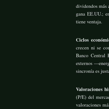
dividendos más a
gana EE.UU.; en
tiene ventaja.
Ciclos económi
crecen ni se co
Banco Central 
externos —energí
sincronía es jus
Valoraciones hi
(P/E) del merca
valoraciones más