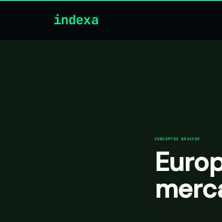
\n
indexa
CONCEPTOS BÁSICOS
Europ
merca
Europa vs. EE.