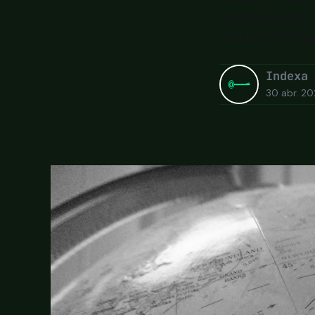
sincronizados,
reduce el riesg
Indexa
30 abr. 2