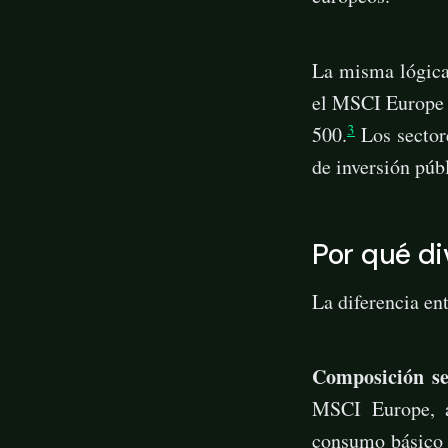
La misma lógica 
el MSCI Europe 
3
500.
Los sectore
de inversión púb
Por qué d
La diferencia en
Composición se
MSCI Europe, a
consumo básico 