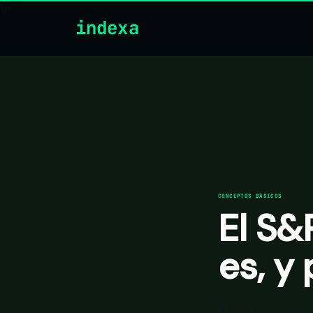
\n
indexa
CONCEPTOS BÁSICOS
El S&
es, y
El S&P 500 es 