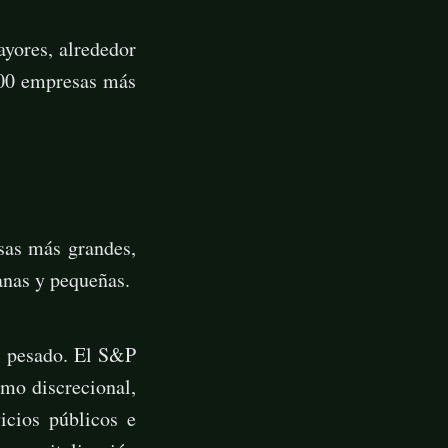
ayores, alrededor
00 empresas más
as más grandes,
anas y pequeñas.
ás pesado. El S&P
umo discrecional,
icios públicos e