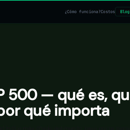
¿Cómo funciona?
Costos
Blog
P 500 — qué es, qu
 por qué importa
el índice más citado del mundo, pero pocas per