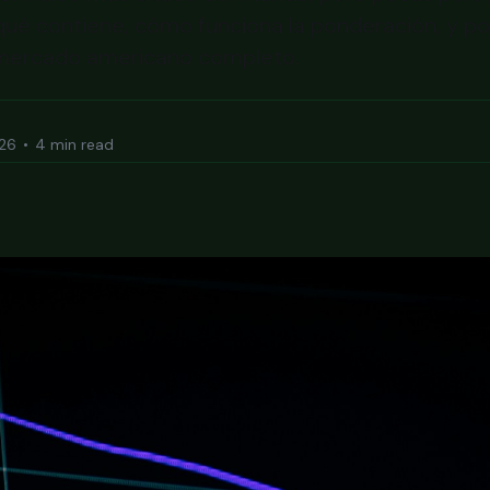
é contiene, cómo funciona la ponderación, y po
 mercado americano completo.
026
•
4 min read