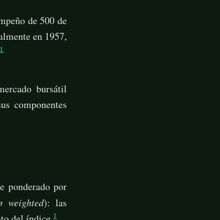
empeño de 500 de
almente en 1957,
1
mercado bursátil
 sus componentes
ce ponderado por
p weighted
): las
1
o del índice.