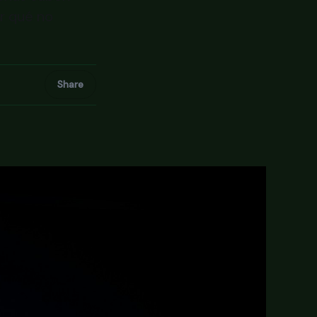
r qué no
Share