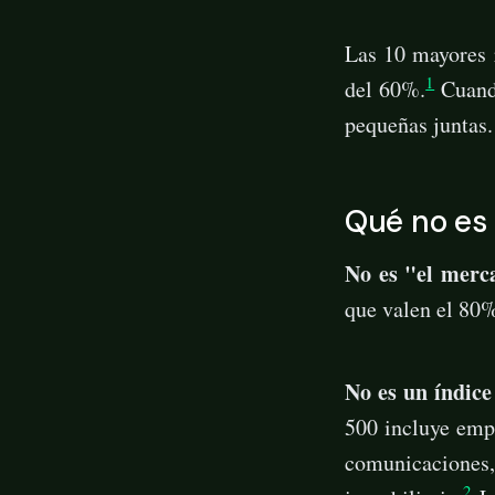
Las 10 mayores r
1
del 60%.
Cuando
pequeñas juntas.
Qué no es
No es "el merc
que valen el 80%
No es un índice
500 incluye empr
comunicaciones,
2