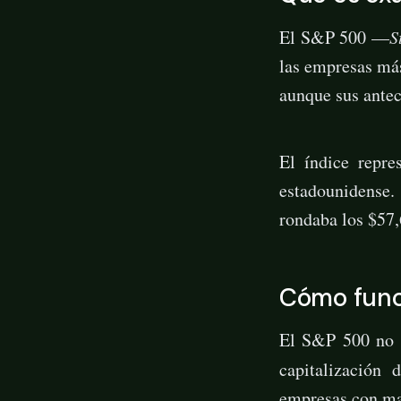
El S&P 500 —
S
las empresas má
aunque sus antec
El índice repre
estadounidense.
rondaba los $57
Cómo func
El S&P 500 no l
capitalización 
empresas con ma