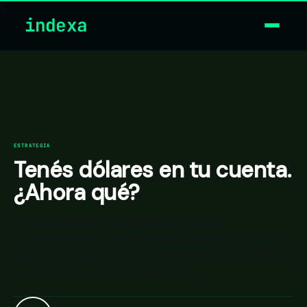
\n
indexa
ESTRATEGIA
Tenés dólares en tu cuenta.
¿Ahora qué?
Tenés dólares en una cuenta bancaria
costarricense y no sabés qué hacer con ellos. Las
cuatro opciones reales disponibles hoy, sus costos,
y cuándo tiene sentido cada una.