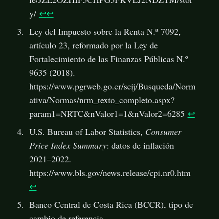
y/
↩
↩
Ley del Impuesto sobre la Renta N.º 7092,
artículo 23, reformado por la Ley de
Fortalecimiento de las Finanzas Públicas N.º
9635 (2018).
https://www.pgrweb.go.cr/scij/Busqueda/Norm
ativa/Normas/nrm_texto_completo.aspx?
param1=NRTC&nValor1=1&nValor2=6285
↩
U.S. Bureau of Labor Statistics,
Consumer
Price Index Summary
: datos de inflación
2021–2022.
https://www.bls.gov/news.release/cpi.nr0.htm
↩
Banco Central de Costa Rica (BCCR), tipo de
cambio de referencia.