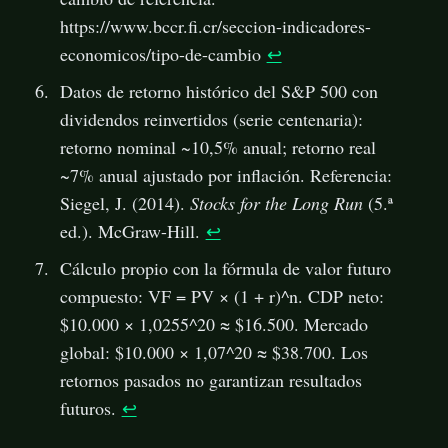
https://www.bccr.fi.cr/seccion-indicadores-
economicos/tipo-de-cambio
↩
Datos de retorno histórico del S&P 500 con
dividendos reinvertidos (serie centenaria):
retorno nominal ~10,5% anual; retorno real
~7% anual ajustado por inflación. Referencia:
Siegel, J. (2014).
Stocks for the Long Run
(5.ª
ed.). McGraw-Hill.
↩
Cálculo propio con la fórmula de valor futuro
compuesto: VF = PV × (1 + r)^n. CDP neto:
$10.000 × 1,0255^20 ≈ $16.500. Mercado
global: $10.000 × 1,07^20 ≈ $38.700. Los
retornos pasados no garantizan resultados
futuros.
↩