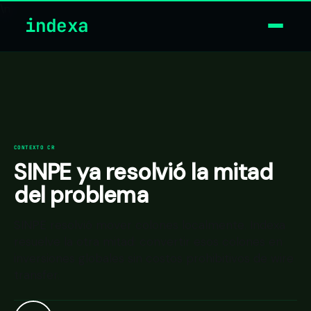
\n
indexa
CONTEXTO CR
SINPE ya resolvió la mitad
del problema
SINPE resolvió mover colones localmente. Indexa
resuelve la otra mitad: convertir esos colones en
inversiones globales sin costos prohibitivos de wire
transfer.