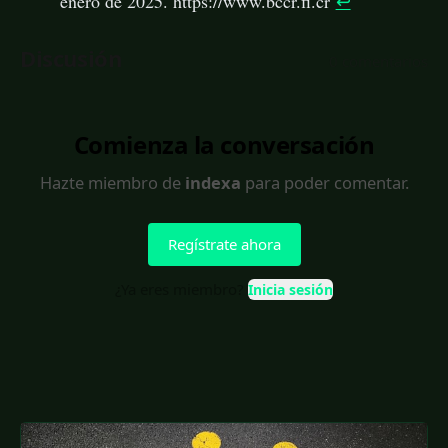
enero de 2025. https://www.bccr.fi.cr
↩