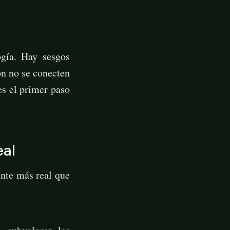
ogía. Hay sesgos
ón no se conecten
es el primer paso
eal
ente más real que