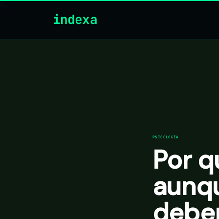
\n
indexa
PSICOLOGÍA
Por q
aunq
debe