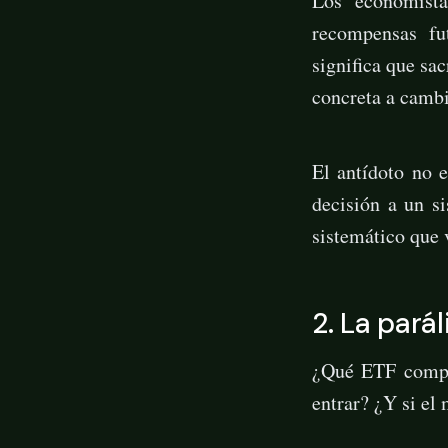
Los economist
recompensas fut
significa que sa
concreta a cambi
El antídoto no 
decisión a un s
sistemático que 
2. La parál
¿Qué ETF compr
entrar? ¿Y si el