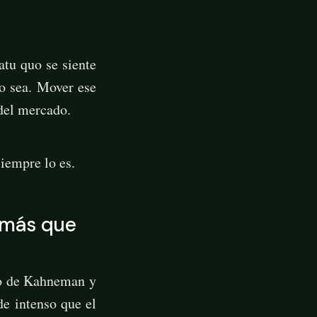
atu quo se siente
lo sea. Mover ese
 del mercado.
siempre lo es.
n más que
jo de Kahneman y
de intenso que el