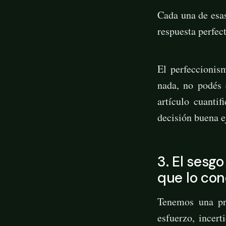
Cada una de esas
respuesta perfec
El perfeccionis
nada, no podés 
artículo cuanti
decisión buena e
3. El sesg
que lo co
Tenemos una pre
esfuerzo, incer