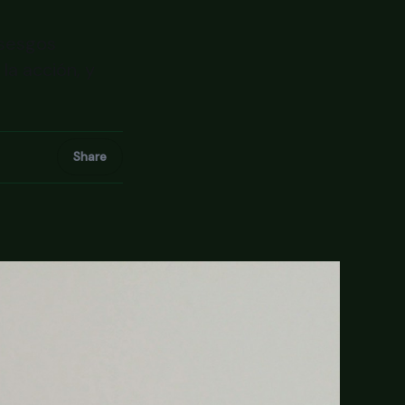
 sesgos
a acción, y
Share