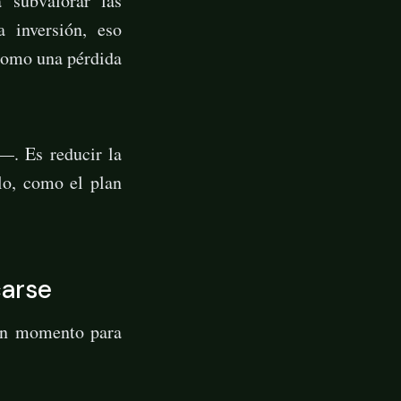
a subvalorar las
a inversión, eso
 como una pérdida
—. Es reducir la
lo, como el plan
carse
en momento para