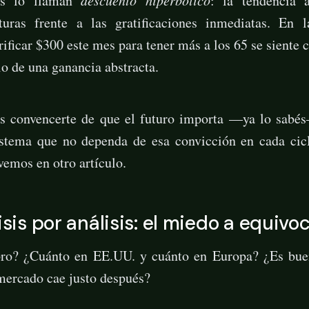
as lo llaman
descuento hiperbólico
: la tendencia 
uras frente a las gratificaciones inmediatas. En l
crificar $300 este mes para tener más a los 65 se siente
o de una ganancia abstracta.
es convencerte de que el futuro importa —ya lo sabés
istema que no dependa de esa convicción en cada cic
vemos en otro artículo.
isis por análisis: el miedo a equivo
o? ¿Cuánto en EE.UU. y cuánto en Europa? ¿Es bu
 mercado cae justo después?