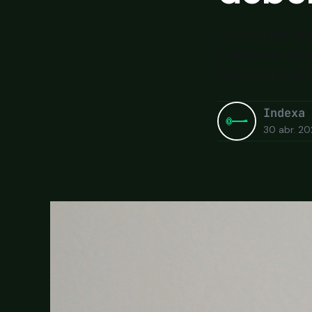
La mayoría sab
cognitivos más
cómo superarl
Indexa
30 abr. 2