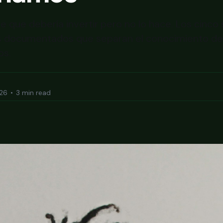
e que debería invertir pero no lo hace. Los cinco
 documentados que separan el conocimiento de l
os.
026
•
3 min read