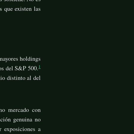
s que existen las
mayores holdings
1
s del S&P 500.
o distinto al del
smo mercado con
cación genuina no
r exposiciones a