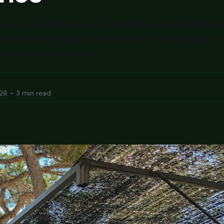
 de cinco empresas no significa estar diversifica
n real opera en varias dimensiones simultáneas y 
relación entre activos.
026
•
3 min read