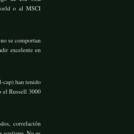
World o al MSCI
s no se comportan
dir excelente en
l-cap) han tenido
 el Russell 3000
os, correlación
s sostiene. No es