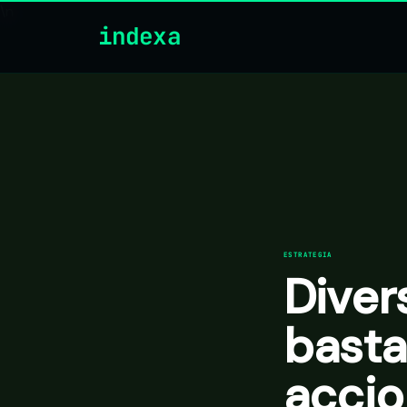
\n
indexa
ESTRATEGIA
Diver
basta
acci