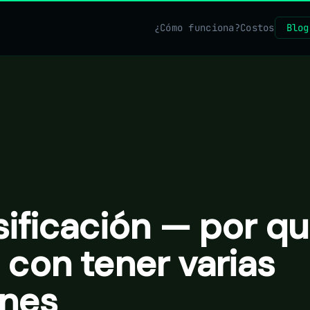
¿Cómo funciona?
Costos
Blog
sificación — por q
 con tener varias
ones