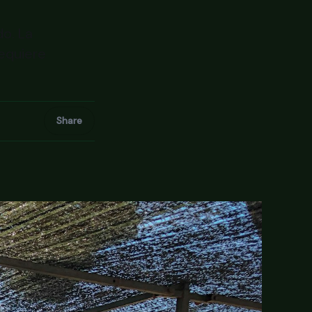
do. La
requiere
Share