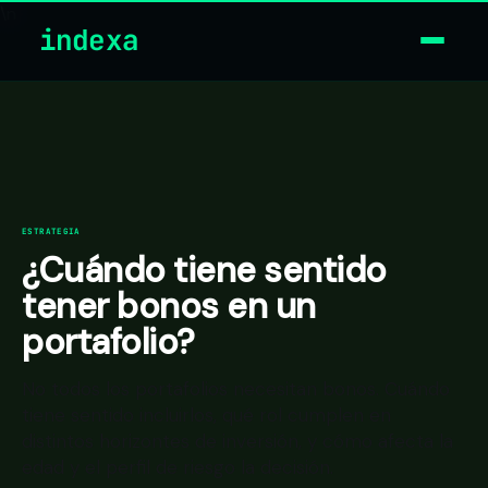
\n
indexa
ESTRATEGIA
¿Cuándo tiene sentido
tener bonos en un
portafolio?
No todos los portafolios necesitan bonos. Cuándo
tiene sentido incluirlos, qué rol cumplen en
distintos horizontes de inversión, y cómo afecta la
edad y el perfil de riesgo la decisión.