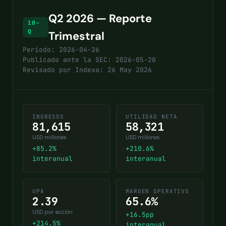
Q2 2026 — Reporte
10-
Q
Trimestral
Período: 2026-04-26
Publicado ante la SEC: 2026-05-20
Revisado por Indexa: 26 May 2026
INGRESOS
UTILIDAD NETA
81,615
58,321
USD millones
USD millones
+85.2%
+210.6%
interanual
interanual
UPA
MARGEN OPERATIVO
2.39
65.6%
USD por acción
+16.5pp
+214.5%
interanual